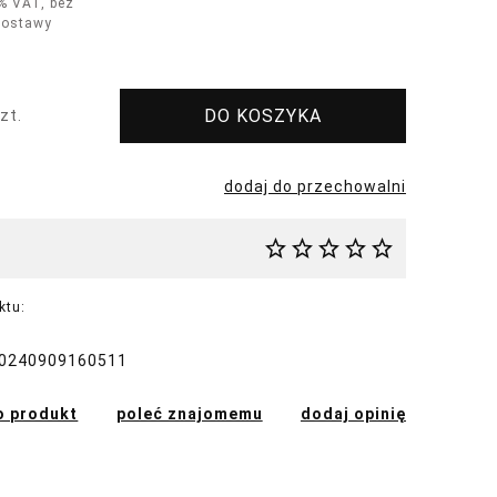
% VAT, bez
dostawy
DO KOSZYKA
zt.
dodaj do przechowalni
ktu:
0240909160511
o produkt
poleć znajomemu
dodaj opinię