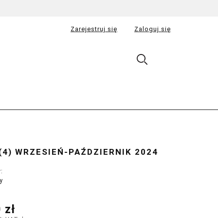
Zarejestruj się
Zaloguj się
(4) WRZESIEŃ-PAŹDZIERNIK 2024
:
y
 zł