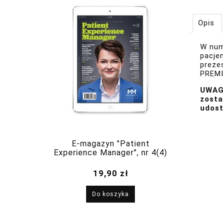
Opis
W num
pacjen
preze
PREM
UWAGA
zosta
udost
E-magazyn "Patient
Experience Manager", nr 4(4)
wrzesień-październik 2024
19,90 zł
Do koszyka