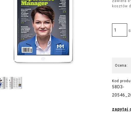
zawiera 8
kosztów 
s
Ocena:
Kod produ
58D3-
20546_2
zapytaj 