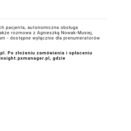
iach pacjenta, autonomiczna obsługa
 a także rozmowa z Agnieszką Nowak-Musiej,
ium - dostępne wyłącznie dla
prenumeratorów
pl. Po złożeniu zamówienia i opłaceniu
/insight.pxmanager.pl
, gdzie