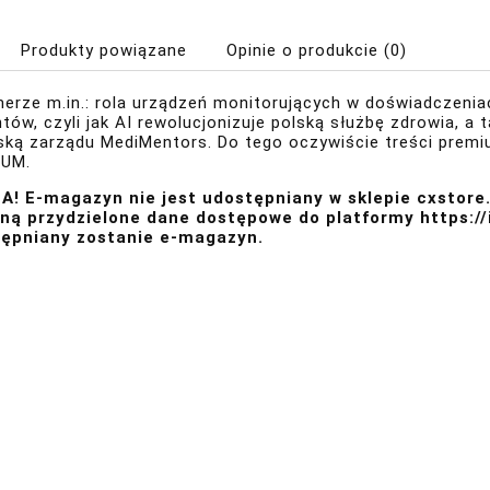
Produkty powiązane
Opinie o produkcie (0)
erze m.in.: rola urządzeń monitorujących w doświadczen
tów, czyli jak AI rewolucjonizuje polską służbę zdrowia,
ską zarządu MediMentors. Do tego oczywiście treści prem
IUM
.
! E-magazyn nie jest udostępniany w sklepie cxstore.
ną przydzielone dane dostępowe do platformy
https:/
ępniany zostanie e-magazyn.