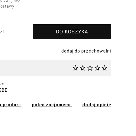
% VAT, bez
dostawy
DO KOSZYKA
zt.
dodaj do przechowalni
ktu:
8BE
o produkt
poleć znajomemu
dodaj opinię