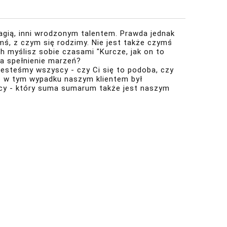
agią, inni wrodzonym talentem. Prawda jednak
mś, z czym się rodzimy. Nie jest także czymś
 myślisz sobie czasami "Kurcze, jak on to
 na spełnienie marzeń?
esteśmy wszyscy - czy Ci się to podoba, czy
- w tym wypadku naszym klientem był
cy - który suma sumarum także jest naszym