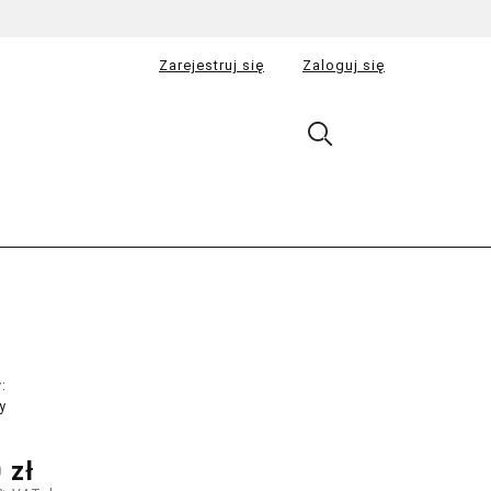
Zarejestruj się
Zaloguj się
:
y
 zł