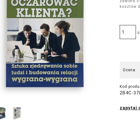
zawiera 5
kosztów 
s
Ocena:
Kod produ
2B4C-37
zapytaj 