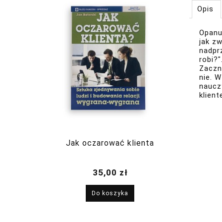
Opis
Opanu
jak z
nadpr
robi?"
Zaczn
nie. 
naucz
klien
Jak oczarować klienta
35,00 zł
Do koszyka