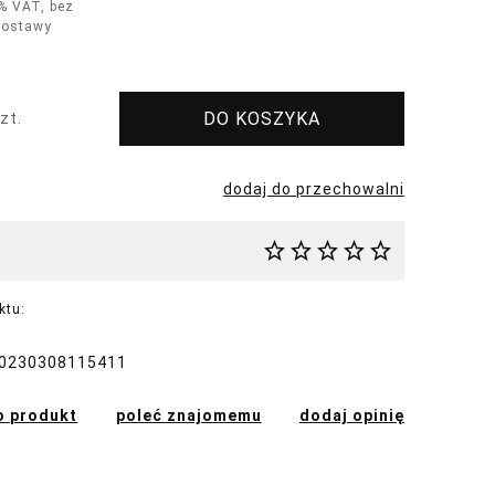
% VAT, bez
dostawy
DO KOSZYKA
zt.
dodaj do przechowalni
ktu:
0230308115411
o produkt
poleć znajomemu
dodaj opinię