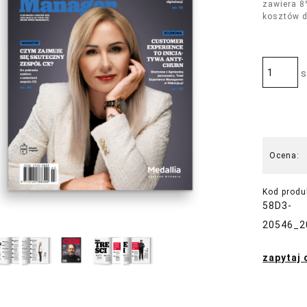
zawiera 8
kosztów 
s
Ocena:
Kod produ
58D3-
20546_2
zapytaj 