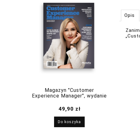
Opis
Zanim
„Cust
Magazyn "Customer
Experience Manager", wydanie
nr 2(8) marzec-kwiecień 2023
49,90 zł
Do koszyka