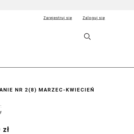
Zarejestruj się
Zaloguj się
NIE NR 2(8) MARZEC-KWIECIEŃ
:
y
 zł