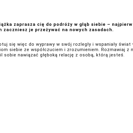
iążka zaprasza cię do podróży w głąb siebie – najpier
 zaczniesz je przeżywać na nowych zasadach.
otuj się więc do wyprawy w swój rozległy i wspaniały świa
iom siebie ze współczuciem i zrozumieniem. Rozmawiaj z nim
l sobie nawiązać głęboką relację z osobą, którą jesteś.