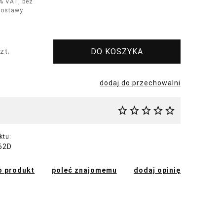
% VAT, bez
dostawy
DO KOSZYKA
zt.
dodaj do przechowalni
ktu:
62D
o produkt
poleć znajomemu
dodaj opinię