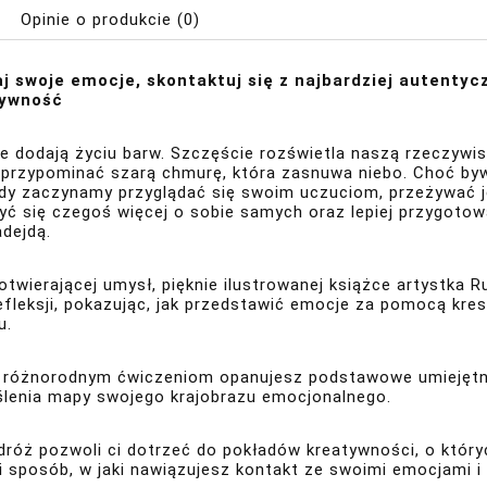
Opinie o produkcie (0)
j swoje emocje, skontaktuj się z najbardziej autentycz
tywność
e dodają życiu barw. Szczęście rozświetla naszą rzeczywis
przypominać szarą chmurę, która zasnuwa niebo. Choć bywa
edy zaczynamy przyglądać się swoim uczuciom, przeżywać je
yć się czegoś więcej o sobie samych oraz lepiej przygotowa
adejdą.
otwierającej umysł, pięknie ilustrowanej książce artystka 
efleksji, pokazując, jak przedstawić emocje za pomocą kres
u.
i różnorodnym ćwiczeniom opanujesz podstawowe umiejętno
ślenia mapy swojego krajobrazu emocjonalnego.
dróż pozwoli ci dotrzeć do pokładów kreatywności, o któryc
i sposób, w jaki nawiązujesz kontakt ze swoimi emocjami i