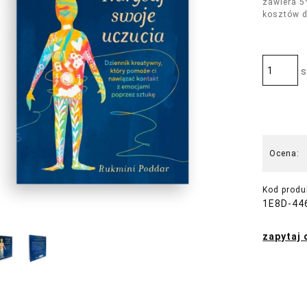
zawiera 5
kosztów 
s
Ocena:
Kod produ
1E8D-44
zapytaj 