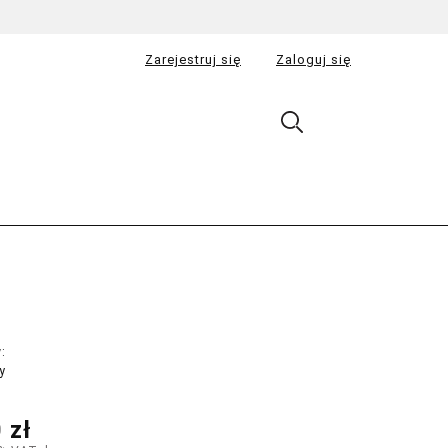
Zarejestruj się
Zaloguj się
:
y
 zł