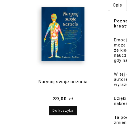
Opis
Pozna
krea
Emocj
może 
że ki
naucz
gdy n
W tej 
autor
Narysuj swoje uczucia
wyraz
39,00 zł
Dzięk
nakre
Do koszyka
Ta po
zmien