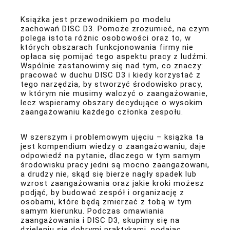
Książka
jest przewodnikiem po modelu
zachowań DISC D3. Pomoże zrozumieć, na czym
polega istota różnic osobowości oraz to, w
których obszarach funkcjonowania firmy nie
opłaca się pomijać tego aspektu pracy z ludźmi.
Wspólnie zastanowimy się nad tym, co znaczy:
pracować w duchu DISC D3 i kiedy korzystać z
tego narzędzia, by stworzyć środowisko pracy,
w którym nie musimy walczyć o zaangażowanie,
lecz wspieramy obszary decydujące o wysokim
zaangażowaniu każdego członka zespołu.
W szerszym i problemowym ujęciu –
książka
ta
jest kompendium wiedzy o zaangażowaniu, daje
odpowiedź na pytanie, dlaczego w tym samym
środowisku pracy jedni są mocno zaangażowani,
a drudzy nie, skąd się bierze nagły spadek lub
wzrost zaangażowania oraz jakie kroki możesz
podjąć, by budować zespół i organizację z
osobami, które będą zmierzać z tobą w tym
samym kierunku. Podczas omawiania
zaangażowania i DISC D3, skupimy się na
dzieleniu się dobrymi praktykami, podając